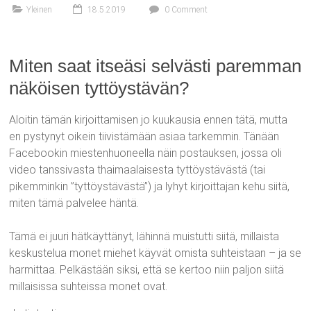
Yleinen
18.5.2019
0 Comment
Miten saat itseäsi selvästi paremman
näköisen tyttöystävän?
Aloitin tämän kirjoittamisen jo kuukausia ennen tätä, mutta
en pystynyt oikein tiivistämään asiaa tarkemmin. Tänään
Facebookin miestenhuoneella näin postauksen, jossa oli
video tanssivasta thaimaalaisesta tyttöystävästä (tai
pikemminkin ”tyttöystävästä”) ja lyhyt kirjoittajan kehu siitä,
miten tämä palvelee häntä.
Tämä ei juuri hätkäyttänyt, lähinnä muistutti siitä, millaista
keskustelua monet miehet käyvät omista suhteistaan – ja se
harmittaa. Pelkästään siksi, että se kertoo niin paljon siitä
millaisissa suhteissa monet ovat.