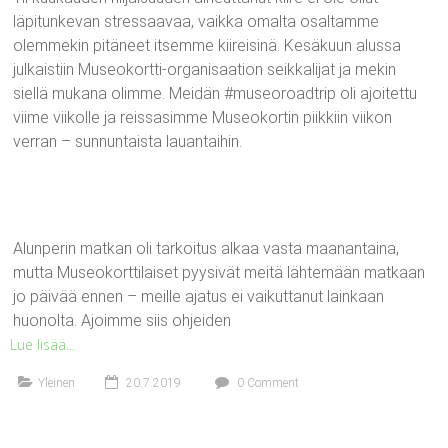
läpitunkevan stressaavaa, vaikka omalta osaltamme
olemmekin pitäneet itsemme kiireisinä. Kesäkuun alussa
julkaistiin Museokortti-organisaation seikkalijat ja mekin
siellä mukana olimme. Meidän #museoroadtrip oli ajoitettu
viime viikolle ja reissasimme Museokortin piikkiin viikon
verran – sunnuntaista lauantaihin.
Alunperin matkan oli tarkoitus alkaa vasta maanantaina,
mutta Museokorttilaiset pyysivät meitä lähtemään matkaan
jo päivää ennen – meille ajatus ei vaikuttanut lainkaan
huonolta. Ajoimme siis ohjeiden
Lue lisää...
Yleinen
20.7.2019
0 Comment