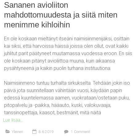
Sananen avioliiton
mahdottomuudesta ja siitä miten
menimme kihloihin
En ole koskaan mieltänyt itseäni naimisiinmenijäksi, osittain
kai siksi, että harvoissa häissä joissa olen ollut, ovat kaikki
juhlitut parit päätyneet muutamassa vuodessa eroon. En siis
ole koskaan pitänyt avioliittoa muuna, kuin aikaansa
pysähtyneenä ja kaikin puolin turhana instituutiona.
Naimisiinmeno tuntuu turhalta sirkukselta. Tehdään jokin iso
päivä jota suunnitellaan vähintään vuosi, käydään papin
edessä kuuntelemassa aamen, vuokrataan/ostetaan puku,
pitopalvelu ja -paikka, hääauto, kuski, valokuvaaja,
tanssinopettaja, kaasot, bestmänit, mitä näitä
Lue lisää...
Yleinen
8.6.2019
1 Comment