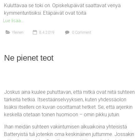
Kuluttavaa se toki on. Opiskelupäivät saattavat venyä
kymmentuntisiksi. Etäpäivät ovat töitä
Lue lisää...
Yleinen
8.4.2019
0 Comment
Ne pienet teot
Joskus aina kuulee puhuttavan, että mitkä ovat niitä suhteen
tärkeitä hetkiä. Itsestäänselvyyksien, kuten yhdessäolon
lisäksi itselleni on kuvan osoittamat hetket. Se, että arjenkin
keskellä otetaan toinen huomioon – omin pikku jutuin.
Ihan meidän suhteen vakiintumisen alkuaikoina yhteisistä
Batteryistä tuli jotenkin oma keskinäinen juttumme. Jossakin