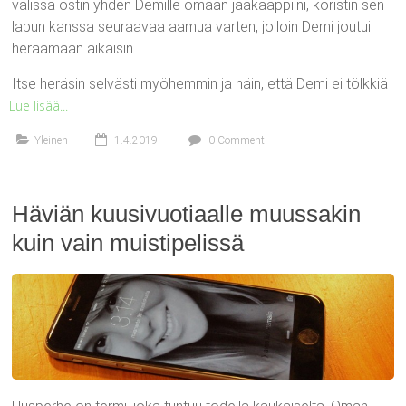
välissä ostin yhden Demille omaan jääkaappiini, koristin sen
lapun kanssa seuraavaa aamua varten, jolloin Demi joutui
heräämään aikaisin.
Itse heräsin selvästi myöhemmin ja näin, että Demi ei tölkkiä
Lue lisää...
Yleinen
1.4.2019
0 Comment
Häviän kuusivuotiaalle muussakin
kuin vain muistipelissä