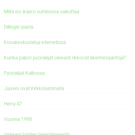
Miltä iso ikäero suhteessa vaikuttaa
Dillinger-pasta
Kissakeskustelua internetissä
Kuinka paljon pyöräilijät oikeasti rikkovat liikennesääntöjä?
Pyöräilijät Kalliossa
Juureni ovat Kirkkonummella
Herra 47
Vuonna 1998
Vinkkejä häiden järjestämisestä