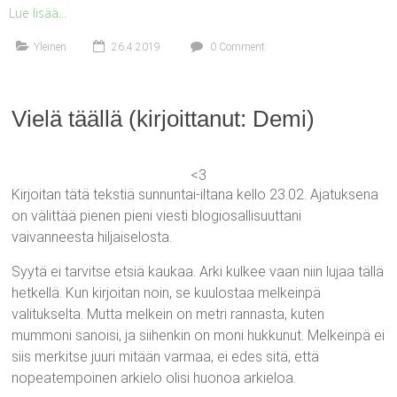
Lue lisää...
Yleinen
26.4.2019
0 Comment
Vielä täällä (kirjoittanut: Demi)
<3
Kirjoitan tätä tekstiä sunnuntai-iltana kello 23.02. Ajatuksena
on välittää pienen pieni viesti blogiosallisuuttani
vaivanneesta hiljaiselosta.
Syytä ei tarvitse etsiä kaukaa. Arki kulkee vaan niin lujaa tällä
hetkellä. Kun kirjoitan noin, se kuulostaa melkeinpä
valitukselta. Mutta melkein on metri rannasta, kuten
mummoni sanoisi, ja siihenkin on moni hukkunut. Melkeinpä ei
siis merkitse juuri mitään varmaa, ei edes sitä, että
nopeatempoinen arkielo olisi huonoa arkieloa.