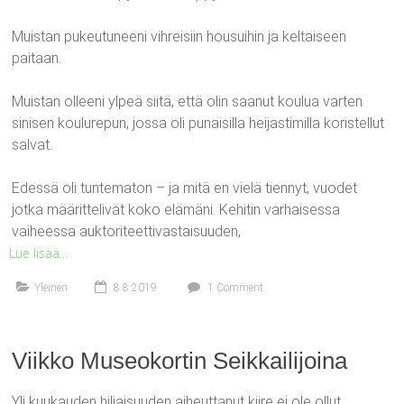
Muistan pukeutuneeni vihreisiin housuihin ja keltaiseen
paitaan.
Muistan olleeni ylpeä siitä, että olin saanut koulua varten
sinisen koulurepun, jossa oli punaisilla heijastimilla koristellut
salvat.
Edessä oli tuntematon – ja mitä en vielä tiennyt, vuodet
jotka määrittelivät koko elämäni. Kehitin varhaisessa
vaiheessa auktoriteettivastaisuuden,
Lue lisää...
Yleinen
8.8.2019
1 Comment
Viikko Museokortin Seikkailijoina
Yli kuukauden hiljaisuuden aiheuttanut kiire ei ole ollut