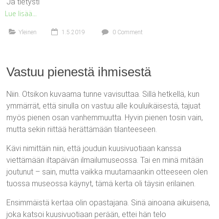
Ja tietysti
Lue lisää...
Yleinen
1.5.2019
0 Comment
Vastuu pienestä ihmisestä
Niin. Otsikon kuvaama tunne vavisuttaa. Sillä hetkellä, kun
ymmärrät, että sinulla on vastuu alle kouluikäisestä, tajuat
myös pienen osan vanhemmuutta. Hyvin pienen tosin vain,
mutta sekin riittää herättämään tilanteeseen.
Kävi nimittäin niin, että jouduin kuusivuotiaan kanssa
viettämään iltapäivän ilmailumuseossa. Tai en minä mitään
joutunut – sain, mutta vaikka muutamaankin otteeseen olen
tuossa museossa käynyt, tämä kerta oli täysin erilainen.
Ensimmäistä kertaa olin opastajana. Sinä ainoana aikuisena,
joka katsoi kuusivuotiaan perään, ettei hän telo