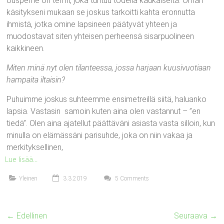
Uusperhe on termi, joka tuntuu todella kaukaiselta. Oman
käsitykseni mukaan se joskus tarkoitti kahta eronnutta
ihmistä, jotka omine lapsineen päätyvät yhteen ja
muodostavat siten yhteisen perheensä sisarpuolineen
kaikkineen.
Miten minä nyt olen tilanteessa, jossa harjaan kuusivuotiaan
hampaita iltaisin?
Puhuimme joskus suhteemme ensimetreillä siitä, haluanko
lapsia. Vastasin samoin kuten aina olen vastannut – ”en
tiedä”. Olen aina ajatellut päättäväni asiasta vasta silloin, kun
minulla on elämässäni parisuhde, joka on niin vakaa ja
merkityksellinen,
Lue lisää...
Yleinen
3.3.2019
5 Comments
← Edellinen
Seuraava →