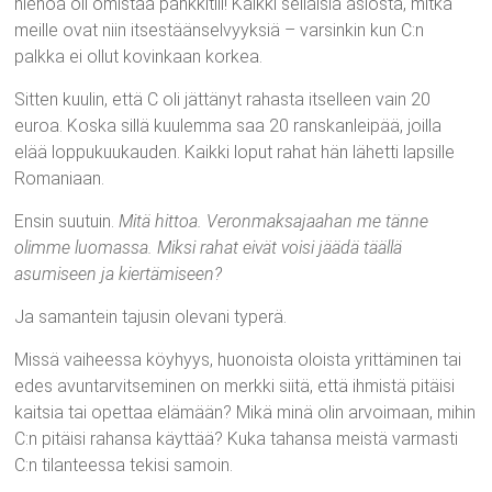
hienoa oli omistaa pankkitili! Kaikki sellaisia asiosta, mitkä
meille ovat niin itsestäänselvyyksiä – varsinkin kun C:n
palkka ei ollut kovinkaan korkea.
Sitten kuulin, että C oli jättänyt rahasta itselleen vain 20
euroa. Koska sillä kuulemma saa 20 ranskanleipää, joilla
elää loppukuukauden. Kaikki loput rahat hän lähetti lapsille
Romaniaan.
Ensin suutuin.
Mitä hittoa. Veronmaksajaahan me tänne
olimme luomassa. Miksi rahat eivät voisi jäädä täällä
asumiseen ja kiertämiseen?
Ja samantein tajusin olevani typerä.
Missä vaiheessa köyhyys, huonoista oloista yrittäminen tai
edes avuntarvitseminen on merkki siitä, että ihmistä pitäisi
kaitsia tai opettaa elämään? Mikä minä olin arvoimaan, mihin
C:n pitäisi rahansa käyttää? Kuka tahansa meistä varmasti
C:n tilanteessa tekisi samoin.