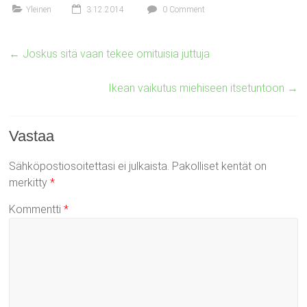
Yleinen
3.12.2014
0 Comment
←
Joskus sitä vaan tekee omituisia juttuja
Ikean vaikutus miehiseen itsetuntoon
→
Vastaa
Sähköpostiosoitettasi ei julkaista.
Pakolliset kentät on
merkitty
*
Kommentti
*