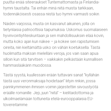
puuttui enää siteeraukset Tuntemattomasta ja Finlandia-
hymni taustalta. Tai enhän minä niitä muista tarkkaan,
todennäköisesti osassa niistä tuo hymni varmasti soikin.
Näiden varjossa, musta on kasvanut aikuinen, jolla on
tietynlaisia patrioottisia taipumuksia. Uskomus suomalaiseen
hyvinvointiyhteiskuntaan ja sen mahdollisuuksiin elää kovin,
mutta koko ajan kun näkee – ja kokee sen rapistumisen
oireita, niin kieltämättä usko on vähän koetuksella. Tästä
huolimatta maksan mielelläni veroja, jos vain saan apua
silloin kun sitä tarvitsen – vaikkakin pelkästään kunnallisen
hammaslääkärin muodossa.
Tästä syystä, kuullessani erään tuttavani sanat ”kyllähän
tästä uusi veronmaksaja hoidetaan” liityin rinkiin, jossa
parinkymmenen ihmisen voimin järjestettiin siivoustyötä
eräälle romanille. Jep, juuri ”niitä” – kielitaidottomia ja
ulkoilmaelämään tottuneita etelä-eurooppalaisia EU-
tovereitamme.