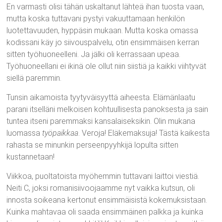
En varmasti olisi tähän uskaltanut lähteä ihan tuosta vaan,
mutta koska tuttavani pystyi vakuuttamaan henkilön
luotettavuuden, hyppäsin mukaan. Mutta koska omassa
kodissani käy jo siivouspalvelu, otin ensimmäisen kerran
sitten työhuoneelleni. Ja jälki oli kerrassaan upeaa.
Työhuoneellani ei ikinä ole ollut niin siistiä ja kaikki viihtyvät
siellä paremmin.
Tunsin aikamoista tyytyväisyyttä aiheesta. Elämänlaatu
parani itselläni melkoisen kohtuullisesta panoksesta ja sain
tuntea itseni paremmaksi kansalaiseksikin. Olin mukana
luomassa
työpaikkaa
. Veroja! Eläkemaksuja! Tästä kaikesta
rahasta se minunkin perseenpyyhkijä lopulta sitten
kustannetaan!
Viikkoa, puoltatoista myöhemmin tuttavani laittoi viestiä.
Neiti C, joksi romanisiivoojaamme nyt vaikka kutsun, oli
innosta soikeana kertonut ensimmäisistä kokemuksistaan.
Kuinka mahtavaa oli saada ensimmäinen palkka ja kuinka