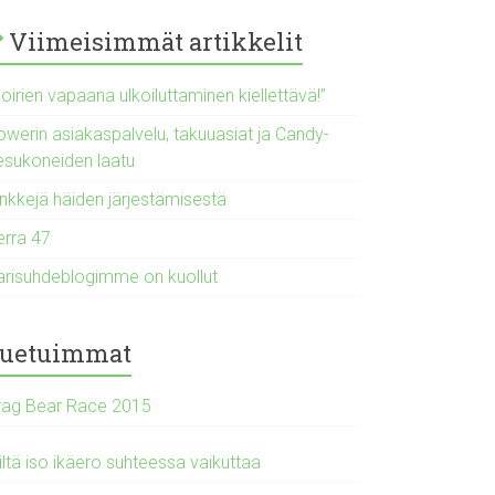
Viimeisimmät artikkelit
oirien vapaana ulkoiluttaminen kiellettävä!”
owerin asiakaspalvelu, takuuasiat ja Candy-
esukoneiden laatu
inkkejä häiden järjestämisestä
erra 47
arisuhdeblogimme on kuollut
uetuimmat
rag Bear Race 2015
ltä iso ikäero suhteessa vaikuttaa