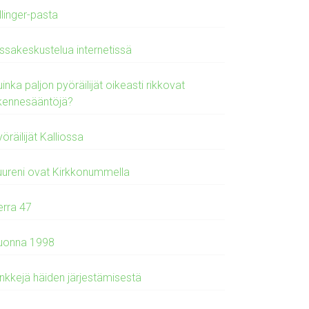
llinger-pasta
issakeskustelua internetissä
inka paljon pyöräilijät oikeasti rikkovat
iikennesääntöjä?
öräilijät Kalliossa
uureni ovat Kirkkonummella
erra 47
uonna 1998
inkkejä häiden järjestämisestä