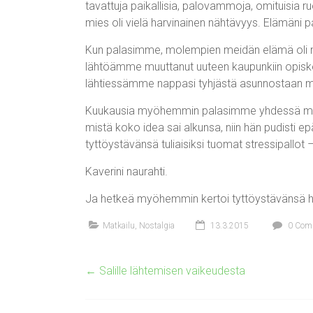
tavattuja paikallisia, palovammoja, omituisia r
mies oli vielä harvinainen nähtävyys. Elämäni p
Kun palasimme, molempien meidän elämä oli m
lähtöämme muuttanut uuteen kaupunkiin opiskele
lähtiessämme nappasi tyhjästä asunnostaan m
Kuukausia myöhemmin palasimme yhdessä matka
mistä koko idea sai alkunsa, niin hän pudisti e
tyttöystävänsä tuliaisiksi tuomat stressipallot 
Kaverini naurahti.
Ja hetkeä myöhemmin kertoi tyttöystävänsä h
Matkailu
,
Nostalgia
13.3.2015
0 Com
←
Salille lähtemisen vaikeudesta