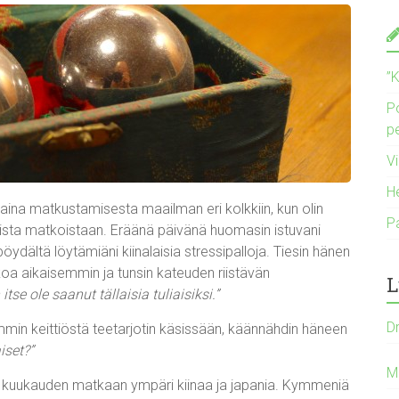
”K
P
p
V
H
t aina matkustamisesta maailman eri kolkkiin, kun olin
P
sista matkoistaan. Eräänä päivänä huomasin istuvani
ydältä löytämiäni kiinalaisia stressipalloja. Tiesin hänen
oa aikaisemmin ja tunsin kateuden riistävän
L
itse ole saanut tällaisia tuliaisiksi.”
D
mmin keittiöstä teetarjotin käsissään, käännähdin häneen
set?”
Mi
ntui kuukauden matkaan ympäri kiinaa ja japania. Kymmeniä