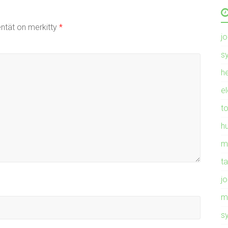
entät on merkitty
*
j
s
h
e
t
h
m
t
j
m
s