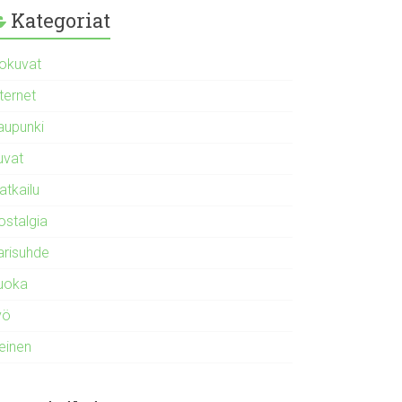
Kategoriat
lokuvat
ternet
aupunki
uvat
atkailu
ostalgia
arisuhde
uoka
yö
leinen