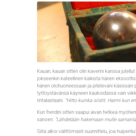
Kauan, kauan sitten olin kaverini kanssa jutellu
jokseenkin kateellinen kaikista hänen eksootti
hänen olohuoneessaan ja piteleväni käsissäni pö
tyttöystävänsä käyneen kaukoidässä vain viikk
rintalastaani.
”Hitto kuinka siistit. Harmi kun en 
Kun frendini sitten saapui aivan hetkeä myöhe
sanoen:
”Lähdetään hakemaan mulle samanlai
Siitä alkoi välittömästi suunnittelu, joa huipe