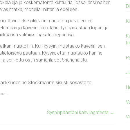
uokalajeja ja koskematonta kulttuuria, jossa länsimainen
Di
aras matka, monella mittarilla edelleen.
uuttunut. Itse olin vain muutama päivä ennen
K
maan ja kaverini oli ottanut työpaikastaan loparit ja
ukaansa valmiiksi pakatun reppunsa.
Ku
l
n muistoihin. Kun kysyin, muistaako kaverini sen,
pätietoisena päätään. Kysyin, että muistaako hän ne
Py
– ja sen, että ostin samanlaiset Shanghaista.
J
ankkineen ne Stockmannin sisustusosastolta.
H
ment
V
Synninpäästöni kahvilagatesta
→
V