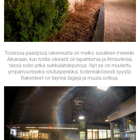
Toisessa päädyssä rakennusta on melko surullinen meininki.
Aikanaan, kun torilla oikeasti oli tapahtumia ja ihmisvilinää,
tässä solisi pitkä suihkulähdeputous. Nyt se on muutettu
ympärivuotiseksi istutuspenkiksi, todennäköisesti syystä.
Rakenteet on täynnä tägejä ja muuta sotkua.