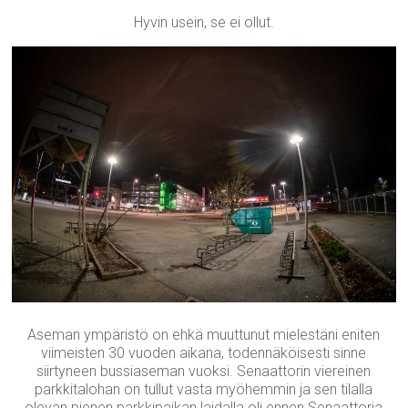
Hyvin usein, se ei ollut.
Aseman ympäristö on ehkä muuttunut mielestäni eniten
viimeisten 30 vuoden aikana, todennäköisesti sinne
siirtyneen bussiaseman vuoksi. Senaattorin viereinen
parkkitalohan on tullut vasta myöhemmin ja sen tilalla
olevan pienen parkkipaikan laidalla oli ennen Senaattoria