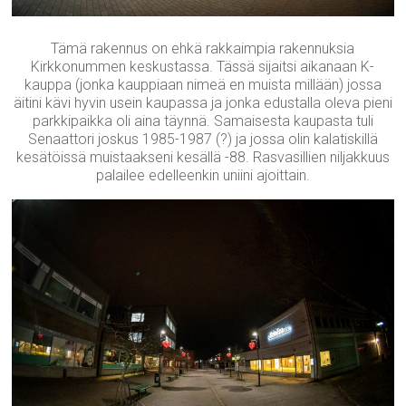
Tämä rakennus on ehkä rakkaimpia rakennuksia
Kirkkonummen keskustassa. Tässä sijaitsi aikanaan K-
kauppa (jonka kauppiaan nimeä en muista millään) jossa
äitini kävi hyvin usein kaupassa ja jonka edustalla oleva pieni
parkkipaikka oli aina täynnä. Samaisesta kaupasta tuli
Senaattori joskus 1985-1987 (?) ja jossa olin kalatiskillä
kesätöissä muistaakseni kesällä -88. Rasvasillien niljakkuus
palailee edelleenkin uniini ajoittain.