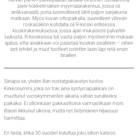
pieni hökkelimäinen myymälärakennus, jossa oli
antikvariaatti, josta luonnollisesti lähti paljon sarjakuvia
matkaan. Myös kuvan ottopaikalla, suunnilleen vihreän
roskasäiliön kohdalla oli R-kioski erillisessä
kioskirakennuksessa, jossa ajan mukaisesti palveltiin
luukusta. R-kioskeissa tuli vasta paljon myöhemmin mukaan
ajatus, että asiakkaan voi päästää kioskiin sisällekin – siihen
asti lehdet ja muut tuotteet ostettiin lasin läpi niitä ensin
tiiraillen.
Siinäpä se, yhden illan nostalgiakävelyn tuotos.
Kirkkonummi, joka on toki aina syntymäpaikkani on
muuttunut vuosikymmenten aikana vähän surulliseksi
paikaksi. Ei silloinkaan pakkasiltoina varmastikaan moni
iltaisin liikkunut ulkona, mutta nyt tietynlainen hiljaisuus
harmittaa.
En tiedä, ehkä 30 vuoden kuluttua joku silloin katsoo