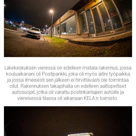
Liikekeskuksen vieressä on edelleen matala rakennus, jossa
kouluaikanani oli Postipankki, joka oli myös äitini työpaikka
ja jossa ilmeisesti sen jälkeen ei hirvittävästi ole toimintaa
ollut. Rakennuksen takapihalla on edelleen aaltopeltiset
autosuojat, jotka oli varattu postinkantajien autoille ja
viereisessä tilassa oli aikanaan KELA:n toimisto.