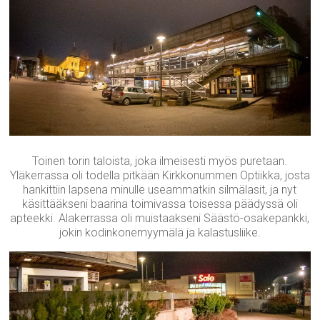
Toinen torin taloista, joka ilmeisesti myös puretaan.
Yläkerrassa oli todella pitkään Kirkkonummen Optiikka, josta
hankittiin lapsena minulle useammatkin silmälasit, ja nyt
käsittääkseni baarina toimivassa toisessa päädyssä oli
apteekki. Alakerrassa oli muistaakseni Säästö-osakepankki,
jokin kodinkonemyymälä ja kalastusliike.