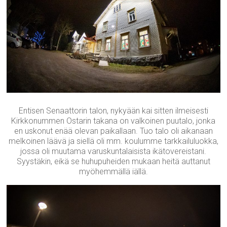
Entisen Senaattorin talon, nykyään kai sitten ilmeisesti
Kirkkonummen Ostarin takana on valkoinen puutalo, jonka
en uskonut enää olevan paikallaan. Tuo talo oli aikanaan
melkoinen läävä ja siellä oli mm. koulumme tarkkailuluokka,
jossa oli muutama varuskuntalaisista ikätovereistani.
Syystäkin, eikä se huhupuheiden mukaan heitä auttanut
myöhemmällä iällä.