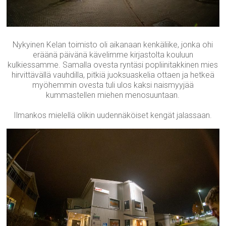
Nykyinen Kelan toimisto oli aikanaan kenkäliike, jonka ohi
eräänä päivänä kävelimme kirjastolta kouluun
kulkiessamme. Samalla ovesta ryntäsi popliinitakkinen mies
hirvittävällä vauhdilla, pitkiä juoksuaskelia ottaen ja hetkeä
myöhemmin ovesta tuli ulos kaksi naismyyjää
kummastellen miehen menosuuntaan.
Ilmankos mielellä olikin uudennäköiset kengät jalassaan.