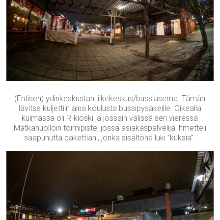
(Entisen) ydinkeskustan liikekeskus/bussiasema. Tämän
lävitse kuljettiin aina koulusta bussipysäkeille. Oikealla
kulmassa oli R-kioski ja jossain välissä sen vieressä
Matkahuolloin toimipiste, jossa asiakaspalvelija ihmetteli
saapunutta pakettiani, jonka sisältönä luki ”kuksia”.