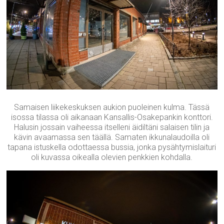
Samaisen liikekeskuksen aukion puoleinen kulma. Tässä
isossa tilassa oli aikanaan Kansallis-Osakepankin konttori.
Halusin jossain vaiheessa itselleni äidiltäni salaisen tilin ja
kävin avaamassa sen täällä. Samaten ikkunalaudoilla oli
tapana istuskella odottaessa bussia, jonka pysähtymislaituri
oli kuvassa oikealla olevien penkkien kohdalla.