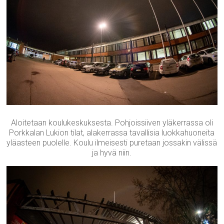
Aloitetaan koulukeskuksesta. Pohjoissiiven yläkerrassa oli
Porkkalan Lukion tilat, alakerrassa tavallisia luokkahuoneita
yläasteen puolelle. Koulu ilmeisesti puretaan jossakin välissä
ja hyvä niin.