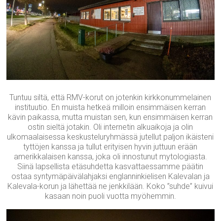
Tuntuu siltä, että RMV-korut on jotenkin kirkkonummelainen
instituutio. En muista hetkeä milloin ensimmäisen kerran
kävin paikassa, mutta muistan sen, kun ensimmäisen kerran
ostin sieltä jotakin. Oli internetin alkuaikoja ja olin
ulkomaalaisessa keskusteluryhmässä jutellut paljon ikäisteni
tyttöjen kanssa ja tullut erityisen hyvin juttuun erään
amerikkalaisen kanssa, joka oli innostunut mytologiasta.
Siinä lapsellista etäsuhdetta kasvattaessamme päätin
ostaa syntymäpäivälahjaksi englanninkielisen Kalevalan ja
Kalevala-korun ja lähettää ne jenkkilään. Koko ”suhde” kuivui
kasaan noin puoli vuotta myöhemmin.