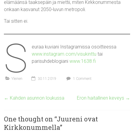
elämäänsä taaksepäin ja miettii, miten Kirkkonummesta
onkaan kasvanut 2050-luvun metropoli.
Tai sitten ei.
S
euraa kuviani Instagramissa osoitteessa
www.instagram.com/visukinttu
tai
parisuhdeblogiani
www.1638.fi
Yleinen
30.11.2019
1 Comment
←
Kahden asunnon loukussa
Eron haitallinen keveys
→
One thought on “
Juureni ovat
Kirkkonummella
”