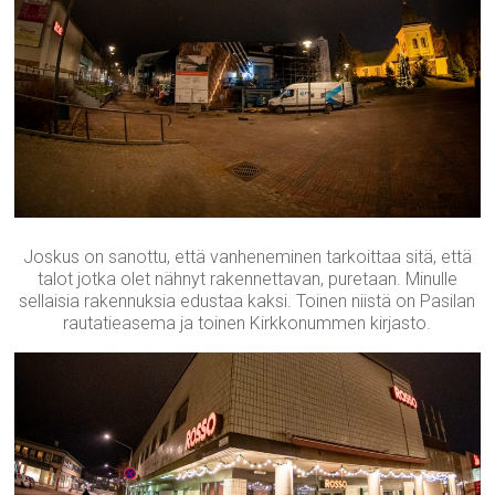
Joskus on sanottu, että vanheneminen tarkoittaa sitä, että
talot jotka olet nähnyt rakennettavan, puretaan. Minulle
sellaisia rakennuksia edustaa kaksi. Toinen niistä on Pasilan
rautatieasema ja toinen Kirkkonummen kirjasto.