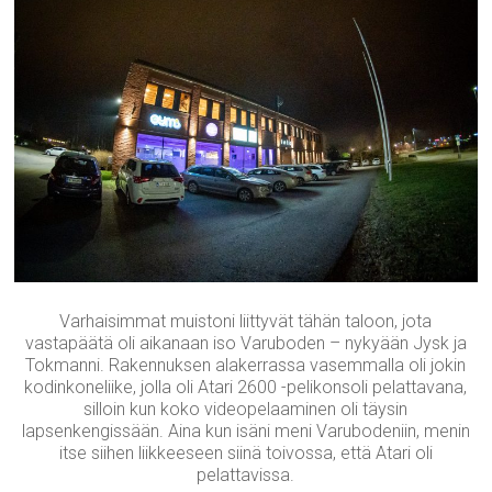
Varhaisimmat muistoni liittyvät tähän taloon, jota
vastapäätä oli aikanaan iso Varuboden – nykyään Jysk ja
Tokmanni. Rakennuksen alakerrassa vasemmalla oli jokin
kodinkoneliike, jolla oli Atari 2600 -pelikonsoli pelattavana,
silloin kun koko videopelaaminen oli täysin
lapsenkengissään. Aina kun isäni meni Varubodeniin, menin
itse siihen liikkeeseen siinä toivossa, että Atari oli
pelattavissa.