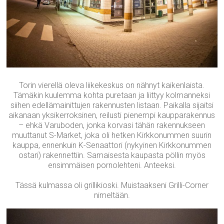
Torin vierellä oleva liikekeskus on nähnyt kaikenlaista.
Tämäkin kuulemma kohta puretaan ja liittyy kolmanneksi
siihen edellämainittujen rakennusten listaan. Paikalla sijaitsi
aikanaan yksikerroksinen, reilusti pienempi kaupparakennus
– ehkä Varuboden, jonka korvasi tähän rakennukseen
muuttanut S-Market, joka oli hetken Kirkkonummen suurin
kauppa, ennenkuin K-Senaattori (nykyinen Kirkkonummen
ostari) rakennettiin. Samaisesta kaupasta pöllin myös
ensimmäisen pornolehteni. Anteeksi.
Tässä kulmassa oli grillikioski. Muistaakseni Grilli-Corner
nimeltään.