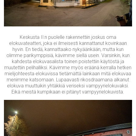
Keskusta II:n puolelle rakennettiin joskus oma
elokuvateatteri, joka ei ilmeisesti kannattanut kovinkaan
hyvin. En tiedä, kannattaako nykyäänkään, mutta kun
olimme parikymppisiä, kävimme siellä usein. Varsinkin, kun
kahdesta elokuvasalista toinen poistettiin käytöstä ja
muutettiin pelihalliksi. Kävimme myös eräänä kerralla hetken
mielijohteesta elokuvissa tietämättä lainkaan mitä elokuvaa
menimme katsomaan. Lupaavasti rikosdraamana alkanut
elokuva muuttuikin yhtäkkiä veriseksi vampyyrielokuvaksi.
Eikä meistä kumpikaan ei pitänyt vampyyrielokuvista.