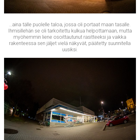
…aina tälle puolelle taloa, jossa oli portaat maan tasalle.
Ihmisillehän se oli tarkoitettu kulkua helpottamaan, mutta
myöhemmin liene osoittautunut rasitteeksi ja vaikka
rakenteessa sen jäljet vielä näkyvät, päätetty suunnitella
uusiksi.