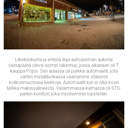
Liikekeskusta ja entistä linja-autoaseman aukiota
vastapäätä oleva isompi rakennus, jossa aikanaan oli T-
kauppa Popsi. Sen aulassa oli purkka-automaatti, jota
varten metalliluokassa väänsimme etäisesti
kolikonmuotoisia kiekkoja. Automaatti kun ei ollut kovin
tarkka maksuvälineestä. Vasemmassa kulmassa oli STS-
pankin konttori, joka myöhemmin lopetettiin.