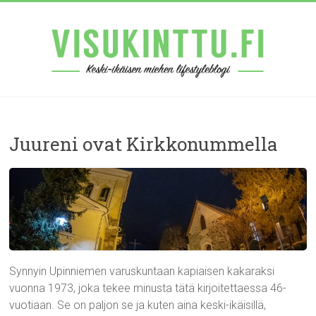
Juureni ovat Kirkkonummella
Synnyin Upinniemen varuskuntaan kapiaisen kakaraksi
vuonna 1973, joka tekee minusta tätä kirjoitettaessa 46-
vuotiaan. Se on paljon se ja kuten aina keski-ikäisillä,