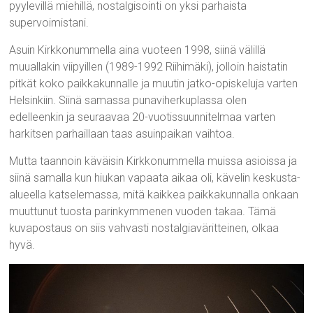
pyylevillä miehillä, nostalgisointi on yksi parhaista
supervoimistani.
Asuin Kirkkonummella aina vuoteen 1998, siinä välillä
muuallakin viipyillen (1989-1992 Riihimäki), jolloin haistatin
pitkät koko paikkakunnalle ja muutin jatko-opiskeluja varten
Helsinkiin. Siinä samassa punaviherkuplassa olen
edelleenkin ja seuraavaa 20-vuotissuunnitelmaa varten
harkitsen parhaillaan taas asuinpaikan vaihtoa.
Mutta taannoin käväisin Kirkkonummella muissa asioissa ja
siinä samalla kun hiukan vapaata aikaa oli, kävelin keskusta-
alueella katselemassa, mitä kaikkea paikkakunnalla onkaan
muuttunut tuosta parinkymmenen vuoden takaa. Tämä
kuvapostaus on siis vahvasti nostalgiaväritteinen, olkaa
hyvä.