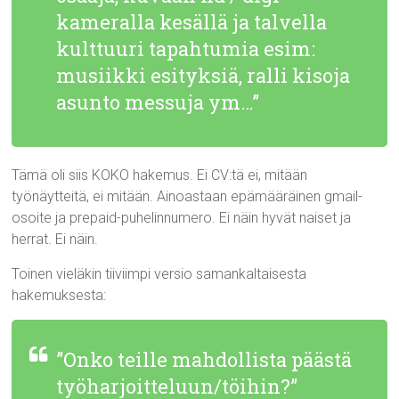
kameralla kesällä ja talvella
kulttuuri tapahtumia esim:
musiikki esityksiä, ralli kisoja
asunto messuja ym…”
Tämä oli siis KOKO hakemus. Ei CV:tä ei, mitään
työnäytteitä, ei mitään. Ainoastaan epämääräinen gmail-
osoite ja prepaid-puhelinnumero. Ei näin hyvät naiset ja
herrat. Ei näin.
Toinen vieläkin tiiviimpi versio samankaltaisesta
hakemuksesta:
”Onko teille mahdollista päästä
työharjoitteluun/töihin?”