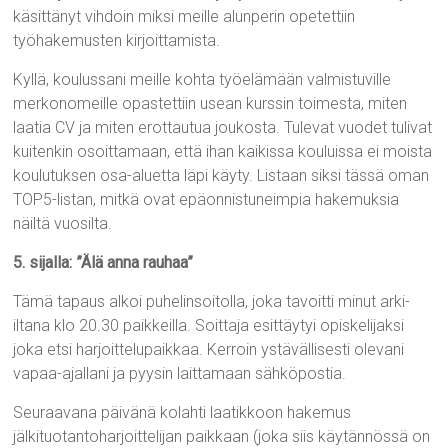
käsittänyt vihdoin miksi meille alunperin opetettiin
työhakemusten kirjoittamista.
Kyllä, koulussani meille kohta työelämään valmistuville
merkonomeille opastettiin usean kurssin toimesta, miten
laatia CV ja miten erottautua joukosta. Tulevat vuodet tulivat
kuitenkin osoittamaan, että ihan kaikissa kouluissa ei moista
koulutuksen osa-aluetta läpi käyty. Listaan siksi tässä oman
TOP5-listan, mitkä ovat epäonnistuneimpia hakemuksia
näiltä vuosilta.
5. sijalla: ”Älä anna rauhaa”
Tämä tapaus alkoi puhelinsoitolla, joka tavoitti minut arki-
iltana klo 20.30 paikkeilla. Soittaja esittäytyi opiskelijaksi
joka etsi harjoittelupaikkaa. Kerroin ystävällisesti olevani
vapaa-ajallani ja pyysin laittamaan sähköpostia.
Seuraavana päivänä kolahti laatikkoon hakemus
jälkituotantoharjoittelijan paikkaan (joka siis käytännössä on