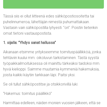
Tässä siis ei ollut liitteenä edes sähköpostiosoitetta tai
puhelinnumeroa, lähettäjän nimestä puhumattakaan.
Vastasin vain sähköpostilla lyhyesti: ”on”. Poistin tietenkin
omat tietoni vastauspostista.
1. sijalla: ”Yhdys sanat hallussa”
Aikanaan etsimme yritykseemme toimituspäällikköä, jonka
tehtäviin kuului mm. oikoluvun tarkistaminen. Tästä syystä
työpaikkailmoituksessa oli mainittu tärkeäksi taidoksi mm.
hyvä kielioppi. Saimme muutamia kymmeniä hakemuksia,
joista kaikki käytiin tarkkaan läpi. Paitsi yksi.
Se oli tullut sähköpostitse ja otsikkorivillä luki:
”Hakemus: toimitus päällikkö”
Harmittaa edelleen, näiden monien vuosien jälkeen, että se