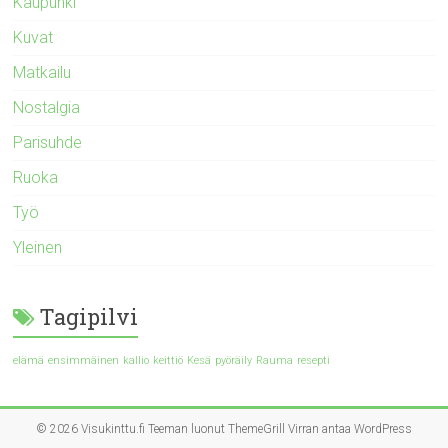
Kaupunki
Kuvat
Matkailu
Nostalgia
Parisuhde
Ruoka
Työ
Yleinen
Tagipilvi
elämä
ensimmäinen
kallio
keittiö
Kesä
pyöräily
Rauma
resepti
© 2026
Visukinttu.fi
Teeman luonut
ThemeGrill
Virran antaa
WordPress