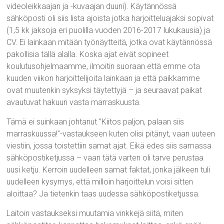
videoleikkaajan ja -kuvaajan duuni). Käytännössä
sähköposti oli siis lista ajoista jotka harjoitteluajaksi sopivat
(1,5 kk jaksoja eri puolilla vuoden 2016-2017 lukukausia) ja
CV. Ei lainkaan mitään työnäytteitä, jotka ovat käytännössä
pakollisia tällä alalla. Koska ajat eivät sopineet
koulutusohjelmaamme, ilmoitin suoraan että emme ota
kuuden viikon harjoittelijoita lainkaan ja että paikkamme
ovat muutenkin syksyksi täytettyjä – ja seuraavat paikat
avautuvat hakuun vasta marraskuusta.
Tämä ei suinkaan johtanut ”Kiitos paljon, palaan siis
marraskuussa!”-vastaukseen kuten olisi pitänyt, vaan uuteen
viestiin, jossa toistettiin samat ajat. Eikä edes siis samassa
sähköpostiketjussa – vaan tätä varten oli tarve perustaa
uusi ketju. Kerroin uudelleen samat faktat, jonka jälkeen tuli
uudelleen kysymys, että milloin harjoittelun voisi sitten
aloittaa? Ja tietenkin taas uudessa sähköpostiketjussa.
Laitoin vastaukseksi muutamia vinkkejä siitä, miten