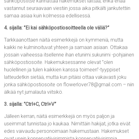
sähköpostitse kannattaa hakemukset laittaa, enkä enää
vastannut seuraavaan viestiin jossa aika pitkälti jankutettiin
samaa asiaa kuin kolmessa edellisessä.
4. sijalla: ”Ei kai sähköpostiosoitteella ole väliä?”
Tarkkaanottaen näitä esimerkkejä on kymmeniä, mutta
kaikki ne kulminoituvat yhteen ja samaan asiaan. Ottakaa
jossain vaiheessa itsellenne ihan etunimi.sukunimi -pohjainen
sähköpostiosoite. Hakemuksessanne olevat ”olen
huolellinen ja tulen kaikkien kanssa toimeen”-tyyppiset
latteudetkin sietää, mutta kun pitäisi ottaa vakavasti joku
jonka sähköpostiosoite on flowerlover78@gmail.com – niin
älkää nyt jumalauta viitsikö.
3. sijalla: ”Ctrl+C, Ctrl+V”
Jälleen kerran, näitä esimerkkejä on myös paljon ja
useimmat tunnistaa jo kaukaa. Nimittäin hakijat, jotka eivät
edes vaivaudu personoimaan hakemustaan. Hakemukset
ovat usein konservatiivisimmista konservatiivisimpia,