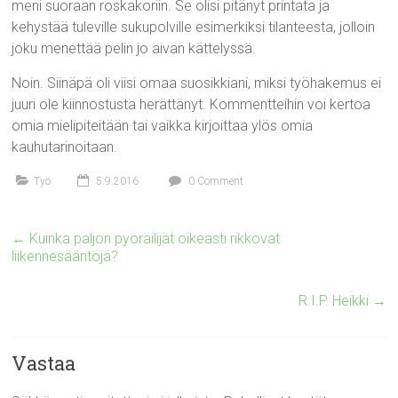
meni suoraan roskakoriin. Se olisi pitänyt printata ja
kehystää tuleville sukupolville esimerkiksi tilanteesta, jolloin
joku menettää pelin jo aivan kättelyssä.
Noin. Siinäpä oli viisi omaa suosikkiani, miksi työhakemus ei
juuri ole kiinnostusta herättänyt. Kommentteihin voi kertoa
omia mielipiteitään tai vaikka kirjoittaa ylös omia
kauhutarinoitaan.
Työ
5.9.2016
0 Comment
←
Kuinka paljon pyöräilijät oikeasti rikkovat
liikennesääntöjä?
R.I.P. Heikki
→
Vastaa