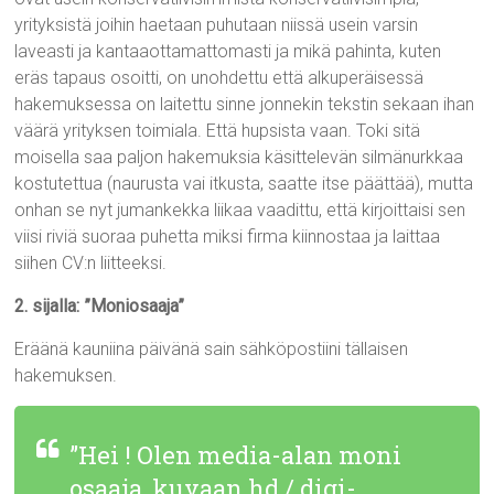
yrityksistä joihin haetaan puhutaan niissä usein varsin
laveasti ja kantaaottamattomasti ja mikä pahinta, kuten
eräs tapaus osoitti, on unohdettu että alkuperäisessä
hakemuksessa on laitettu sinne jonnekin tekstin sekaan ihan
väärä yrityksen toimiala. Että hupsista vaan. Toki sitä
moisella saa paljon hakemuksia käsittelevän silmänurkkaa
kostutettua (naurusta vai itkusta, saatte itse päättää), mutta
onhan se nyt jumankekka liikaa vaadittu, että kirjoittaisi sen
viisi riviä suoraa puhetta miksi firma kiinnostaa ja laittaa
siihen CV:n liitteeksi.
2. sijalla: ”Moniosaaja”
Eräänä kauniina päivänä sain sähköpostiini tällaisen
hakemuksen.
”Hei ! Olen media-alan moni
osaaja, kuvaan hd / digi-