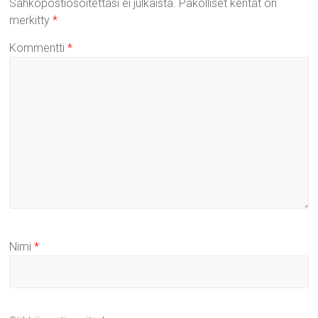
Sähköpostiosoitettasi ei julkaista.
Pakolliset kentät on
merkitty
*
Kommentti
*
Nimi
*